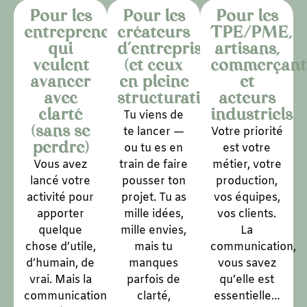
Pour les
Pour les
Pour les
entrepreneur·es
créateurs
TPE/PME,
qui
d’entreprise
artisans,
veulent
(et ceux
commerçant
avancer
en pleine
et
avec
structuration)
acteurs
clarté
industriels
Tu viens de
(sans se
te lancer —
Votre priorité
perdre)
ou tu es en
est votre
Vous avez
train de faire
métier, votre
lancé votre
pousser ton
production,
activité pour
projet. Tu as
vos équipes,
apporter
mille idées,
vos clients.
quelque
mille envies,
La
chose d’utile,
mais tu
communication,
d’humain, de
manques
vous savez
vrai. Mais la
parfois de
qu’elle est
communication
clarté,
essentielle…