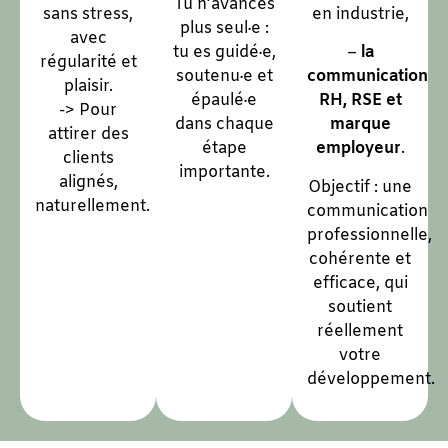
Tu n’avances
sans stress,
en industrie,
plus seul·e :
avec
tu es guidé·e,
–
la
régularité et
soutenu·e et
communication
plaisir.
épaulé·e
RH, RSE et
-> Pour
dans chaque
marque
attirer des
étape
employeur
.
clients
importante.
alignés,
Objectif : une
naturellement.
communication
professionnelle,
cohérente et
efficace, qui
soutient
réellement
votre
développement.