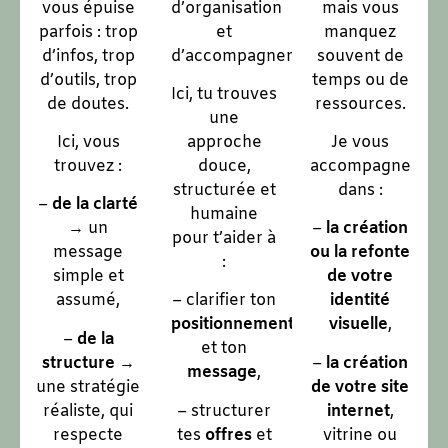
vous épuise
d’organisation
mais vous
parfois : trop
et
manquez
d’infos, trop
d’accompagnement.
souvent de
d’outils, trop
temps ou de
Ici, tu trouves
de doutes.
ressources.
une
Ici, vous
approche
Je vous
trouvez :
douce,
accompagne
structurée et
dans :
–
de la clarté
humaine
→ un
–
la création
pour t’aider à
message
ou la refonte
:
simple et
de votre
assumé,
– clarifier ton
identité
positionnement
visuelle
,
–
de la
et ton
structure
→
–
la création
message
,
une stratégie
de votre site
réaliste, qui
– structurer
internet
,
respecte
tes
offres
et
vitrine ou